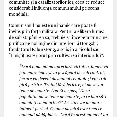
comuniste și a catalizatorilor lor, ceea ce reduce
considerabil influența comunismului pe scena
mondială.
Comunismul nu este un inamic care poate fi
învins prin forța militară. Pentru a elibera lumea
de sub stăpânirea sa, trebuie să începem prin a ne
purifica pe noi înșine din interior. Li Hongzhi,
fondatorul Falun Gong, a scris în articolul său
“Liniștiți exteriorul prin cultivarea interiorului”:
“Dacă oamenii nu apreciază virtutea, lumea va
fi în mare haos și va fi scăpată de sub control;
fiecare va deveni dușmanul celuilalt și vor trăi
fără fericire. Trăind fără fericire, ei nu se vor
teme de moarte. Lao Zi a spus; “Dacă
populația nu se teme de moarte, la ce bun să-i
ameninți cu moartea?” Acesta este un mare,
iminent pericol. O lume pașnică este ceea ce
oamenii nădăjduiesc. Dacă în acest moment un