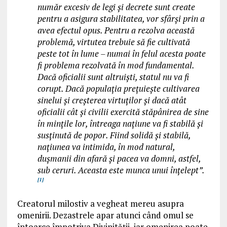
număr excesiv de legi și decrete sunt create
pentru a asigura stabilitatea, vor sfârși prin a
avea efectul opus. Pentru a rezolva această
problemă, virtutea trebuie să fie cultivată
peste tot în lume – numai în felul acesta poate
fi problema rezolvată în mod fundamental.
Dacă oficialii sunt altruiști, statul nu va fi
corupt. Dacă populația prețuiește cultivarea
sinelui și creșterea virtuților și dacă atât
oficialii cât și civilii exercită stăpânirea de sine
în mințile lor, întreaga națiune va fi stabilă și
susținută de popor. Fiind solidă și stabilă,
națiunea va intimida, în mod natural,
dușmanii din afară și pacea va domni, astfel,
sub ceruri. Aceasta este munca unui înțelept”.
[1]
Creatorul milostiv a vegheat mereu asupra
omenirii. Dezastrele apar atunci când omul se
întoarce împotriva Divinității, iar omenirea poate