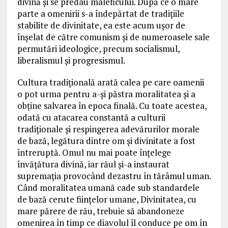
divină și se predau maleficului. După ce o mare
parte a omenirii s-a îndepărtat de tradițiile
stabilite de divinitate, ea este acum ușor de
înșelat de către comunism și de numeroasele sale
permutări ideologice, precum socialismul,
liberalismul și progresismul.
Cultura tradițională arată calea pe care oamenii
o pot urma pentru a-și păstra moralitatea și a
obține salvarea în epoca finală. Cu toate acestea,
odată cu atacarea constantă a culturii
tradiționale și respingerea adevărurilor morale
de bază, legătura dintre om și divinitate a fost
întreruptă. Omul nu mai poate înțelege
învățătura divină, iar răul și-a instaurat
supremația provocând dezastru în tărâmul uman.
Când moralitatea umană cade sub standardele
de bază cerute ființelor umane, Divinitatea, cu
mare părere de rău, trebuie să abandoneze
omenirea în timp ce diavolul îl conduce pe om în