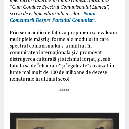
unei lucrări apărute în limba chineză, intitulată
“Cum Conduce Spectrul Comunismului Lumea”,
scrisă de echipa editorială a celor
“Nouă
Comentarii Despre Partidul Comunist”
.
Prin seria audio de față vă propunem să evaluăm
multiplele măşti şi forme ale modului în care
spectrul comunismului s-a infiltrat în
comunitatea internațională și a promovat
distrugerea culturală și ateismul forțat, și, sub
fațada sa de “eliberare” și “egalitate” a cauzat în
lume mai mult de 100 de milioane de decese
nenaturale în ultimul secol.
*****