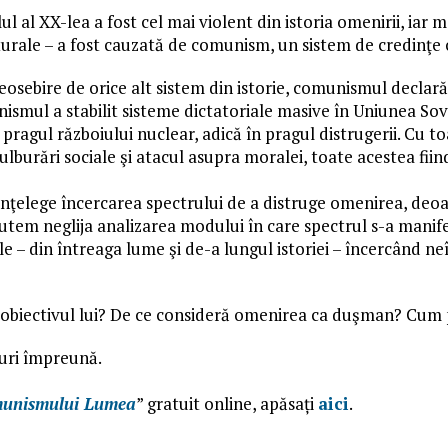
ul al XX-lea a fost cel mai violent din istoria omenirii, iar 
urale – a fost cauzată de comunism, un sistem de credinţe c
eosebire de orice alt sistem din istorie, comunismul declară r
smul a stabilit sisteme dictatoriale masive în Uniunea Sov
 pragul războiului nuclear, adică în pragul distrugerii. Cu 
 tulburări sociale şi atacul asupra moralei, toate acestea fi
înţelege încercarea spectrului de a distruge omenirea, deo
utem neglija analizarea modului în care spectrul s-a manifes
 – din întreaga lume şi de-a lungul istoriei – încercând neî
 obiectivul lui? De ce consideră omenirea ca duşman? Cum
ruri împreună.
munismului Lumea
” gratuit online, apăsați
aici
.