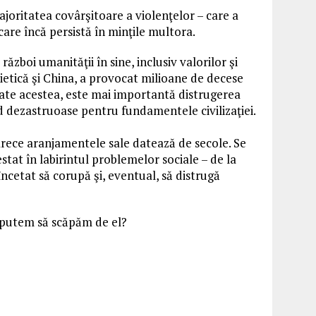
majoritatea covârşitoare a violenţelor – care a
are încă persistă în minţile multora.
ăzboi umanităţii în sine, inclusiv valorilor şi
ietică şi China, a provocat milioane de decese
toate acestea, este mai importantă distrugerea
ind dezastruoase pentru fundamentele civilizaţiei.
arece aranjamentele sale datează de secole. Se
tat în labirintul problemelor sociale – de la
ncetat să corupă şi, eventual, să distrugă
 putem să scăpăm de el?