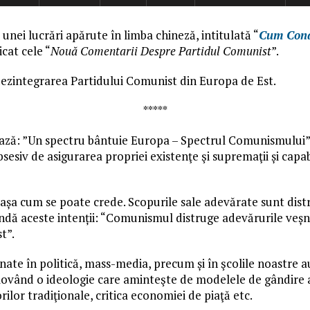
 unei lucrări apărute în limba chineză, intitulată “
Cum Cond
cat cele “
Nouă Comentarii Despre Partidul Comunist
”.
ezintegrarea Partidului Comunist din Europa de Est.
*****
ză: ”Un spectru bântuie Europa – Spectrul Comunismului”. De
sesiv de asigurarea propriei existenţe şi supremaţii și capab
a cum se poate crede. Scopurile sale adevărate sunt distruge
undă aceste intenții: “Comunismul distruge adevărurile veșnic
t”.
nate în politică, mass-media, precum și în şcolile noastre a
omovând o ideologie care aminteşte de modelele de gândire
rilor tradiţionale, critica economiei de piaţă etc.