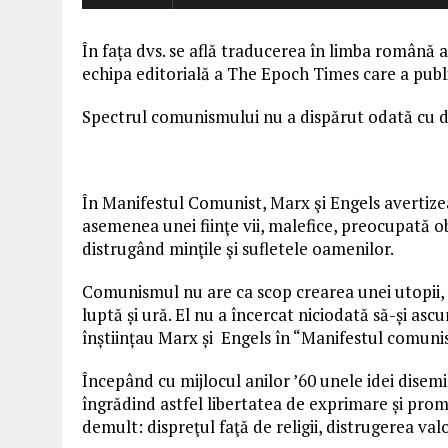
În fața dvs. se află traducerea în limba română a
echipa editorială a The Epoch Times care a publi
Spectrul comunismului nu a dispărut odată cu d
În Manifestul Comunist, Marx şi Engels avertizea
asemenea unei fiinţe vii, malefice, preocupată ob
distrugând minţile şi sufletele oamenilor.
Comunismul nu are ca scop crearea unei utopii, aș
luptă și ură. El nu a încercat niciodată să-și asc
înștiințau Marx și Engels în “Manifestul comunis
Începând cu mijlocul anilor ’60 unele idei disemi
îngrădind astfel libertatea de exprimare și pr
demult: dispreţul faţă de religii, distrugerea valo