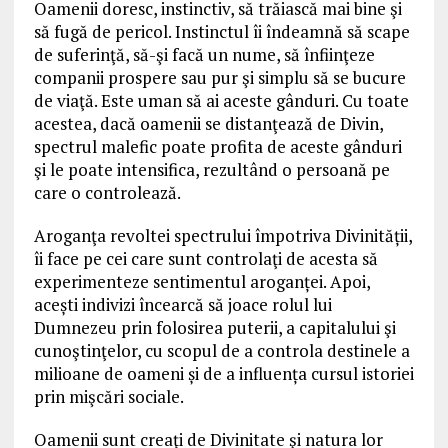
Oamenii doresc, instinctiv, să trăiască mai bine şi
să fugă de pericol. Instinctul îi îndeamnă să scape
de suferinţă, să-şi facă un nume, să înfiinţeze
companii prospere sau pur şi simplu să se bucure
de viaţă. Este uman să ai aceste gânduri. Cu toate
acestea, dacă oamenii se distanţează de Divin,
spectrul malefic poate profita de aceste gânduri
şi le poate intensifica, rezultând o persoană pe
care o controlează.
Aroganţa revoltei spectrului împotriva Divinității,
îi face pe cei care sunt controlaţi de acesta să
experimenteze sentimentul aroganței. Apoi,
a
cești indivizi încearcă să joace rolul lui
Dumnezeu prin folosirea puterii, a capitalului şi
cunoştinţelor, cu scopul de a controla destinele a
milioane de oameni și de a influența cursul istoriei
prin mişcări sociale.
Oamenii sunt creaţi de Divinitate şi natura lor