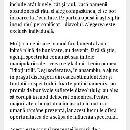
include atât binele, cât şi răul. Dacă oamenii
abandonează răul şi aleg compasiunea, ei se pot
întoarce la Divinitate. Pe partea opusă îi aşteaptă
însuși răul personificat – diavolul. Alegerea este
exclusiv individuală.
Mulţi oameni care în mod fundamental au o
inimă plină de bunătate, au devenit, fără să știe,
agenții spectrului comunist sau țintele
manipulării sale – ceea ce Vladimir Lenin numea
“idioţi utili”. Deşi societatea, în ansamblu, a ajuns
în pragul distrugerii din cauza stimulentelor și
tentațiilor spectrului, foarte puţini oameni şi-au
promis de bunăvoie sufletele diavolului şi au ales
să corupă în mod deliberat omenirea. Pentru
majoritatea, bunătatea înnăscută în natura
umană rămâne prezentă, iar acest lucru le oferă
oportunitatea de a scăpa de influenţa spectrului.
Acesta este scopul prezentei lucrări: de a