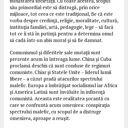
bunăstarea societăţii. Cu toate acestea, scopul
său primordial este să distrugă, prin orice
mijloace, tot ceea ce este tradiţional, fie că este
vorba despre credinţă, religie, moralitate, cultură,
instituţia familiei, artă, pedagogie, lege – să facă
tot ce îi stă în putință pentru a determina omul
să cadă într-un abis moral şi să fie damnat.
Comunismul şi diferitele sale mutaţii sunt
prezente acum în întreaga lume. China şi Cuba
proclamă deschis că sunt conduse de regimuri
comuniste. Chiar și Statele Unite – liderul lumii
libere – a căzut pradă atacurilor spectrului
malefic. Europa a îmbrățișat socialismul iar Africa
şi America Latină sunt învăluite în influenţă
comunistă. Aceasta este realitatea şocantă cu
care se confruntă acum omenirea: conspiraţia
spectrului malefic, cu scopul de a distruge
omenirea, aproape a reuşit.