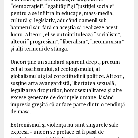
“democraţiei”, “egalităţii” şi “justiţiei sociale”
pentru a se infiltra în educație, mass-media,
cultură şi legislativ, aducând oamenii sub
bannerul său fără ca aceștia să realizeze acest
lucru.
Alteori , el se autointitulează
“socialism”,
alteori “progresism”, “liberalism”, “neomarxism”
şi alţi termeni de stânga.
Uneori ţine un stindard aparent drept, precum
cel al pacifismului, al ecologismului, al
globalismului şi al corectitudinii politice. Alteori,
susţine arta avangardistă, libertatea sexuală,
legalizarea drogurilor, homosexualitatea şi alte
excese generate de dorinţele umane, lăsând
impresia greşită că ar face parte dintr-o tendinţă
de masă.
Extremismul şi violenţa nu sunt singurele sale
expresii – uneori se preface că îi pasă de