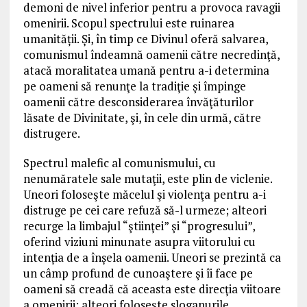
demoni de nivel inferior pentru a provoca ravagii
omenirii. Scopul spectrului este ruinarea
umanității. Și, în timp ce Divinul oferă salvarea,
comunismul îndeamnă oamenii către necredinţă,
atacă moralitatea umană pentru a-i determina
pe oameni să renunţe la tradiţie şi împinge
oamenii către desconsiderarea învăţăturilor
lăsate de Divinitate, şi, în cele din urmă, către
distrugere.
Spectrul malefic al comunismului, cu
nenumăratele sale mutaţii, este plin de viclenie.
Uneori foloseşte măcelul şi violenţa pentru a-i
distruge pe cei care refuză să-l urmeze; alteori
recurge la limbajul “ştiinţei” şi “progresului”,
oferind viziuni minunate asupra viitorului cu
intenția de a înșela oamenii. Uneori se prezintă ca
un câmp profund de cunoaştere şi îi face pe
oameni să creadă că aceasta este direcţia viitoare
a omenirii; alteori foloseşte sloganurile