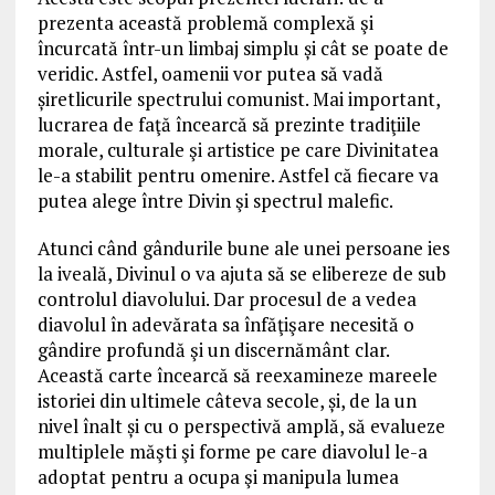
prezenta această problemă complexă şi
încurcată într-un limbaj simplu și cât se poate de
veridic. Astfel, oamenii vor putea să vadă
șiretlicurile spectrului comunist. Mai important,
lucrarea de faţă încearcă să prezinte tradiţiile
morale, culturale şi artistice pe care Divinitatea
le-a stabilit pentru omenire. Astfel că fiecare va
putea alege între Divin şi spectrul malefic.
Atunci când gândurile bune ale unei persoane ies
la iveală, Divinul o va ajuta să se elibereze de sub
controlul diavolului. Dar procesul de a vedea
diavolul în adevărata sa înfăţişare necesită o
gândire profundă şi un discernământ clar.
Această carte încearcă să reexamineze mareele
istoriei din ultimele câteva secole, și, de la un
nivel înalt și cu o perspectivă amplă, să evalueze
multiplele măşti şi forme pe care diavolul le-a
adoptat pentru a ocupa şi manipula lumea